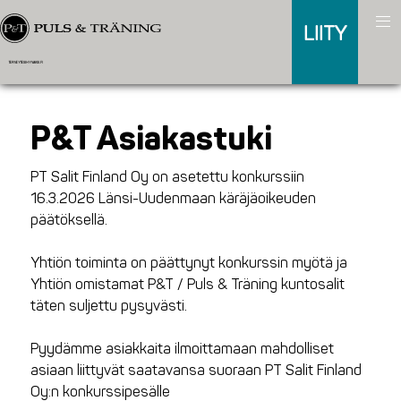
LIITY
TERVEYTESIHYVAKSI.FI
P&T Asiakastuki
PT Salit Finland Oy on asetettu konkurssiin
16.3.2026 Länsi-Uudenmaan käräjäoikeuden
päätöksellä.
Yhtiön toiminta on päättynyt konkurssin myötä ja
Yhtiön omistamat P&T / Puls & Träning kuntosalit
täten suljettu pysyvästi.
Pyydämme asiakkaita ilmoittamaan mahdolliset
asiaan liittyvät saatavansa suoraan PT Salit Finland
Oy:n konkurssipesälle