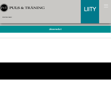
LIITY
TERVEYTESIHYVAKSI.FI
Jäsenedut